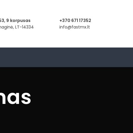
53, 9
korpusas
+370 671 17352
anaginė, LT-14334
info@fastmx.lt
mas