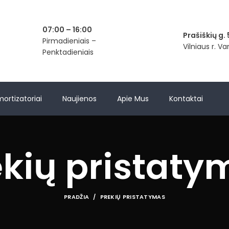
07:00 – 16:00
Prašiškių g. 
Pirmadieniais –
Vilniaus r. V
Penktadieniais
mortizatoriai
Naujienos
Apie Mus
Kontaktai
ekių pristaty
PRADŽIA
PREKIŲ PRISTATYMAS