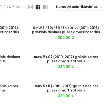
9
24
36
2011-2019)
BMW 3 F30/F31/F34 xDrive (2011-2019)
rtizatorius
priekinis dešinės pusės amortizatorius
300.00
€
inis dešinės
BMW 5 F07 (2010-2017) galinis kairės
ius
pusės amortizatorius
330.00
€
inis kairės
BMW 5 F11 (2010-2017) galinis dešinės
ius
pusės amortizatorius
330.00
€