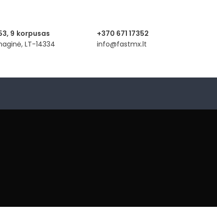
53, 9
korpusas
+370 671 17352
anaginė, LT-14334
info@fastmx.lt