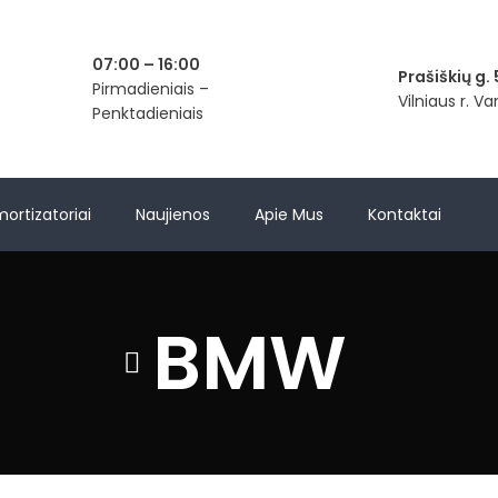
07:00 – 16:00
Prašiškių g. 
Pirmadieniais –
Vilniaus r. V
Penktadieniais
mortizatoriai
Naujienos
Apie Mus
Kontaktai
BMW