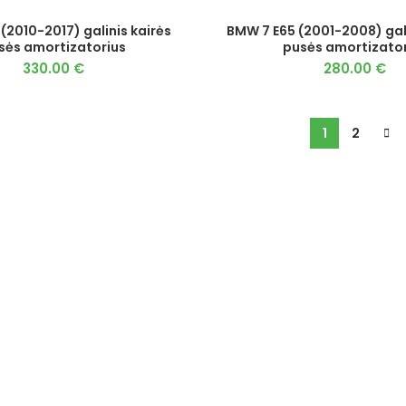
 (2010-2017) galinis kairės
BMW 7 E65 (2001-2008) gal
sės amortizatorius
pusės amortizator
330.00
€
280.00
€
1
2