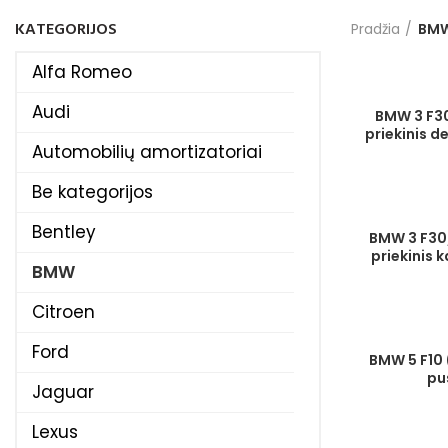
KATEGORIJOS
Pradžia
BM
Alfa Romeo
Audi
BMW 3 F30
priekinis d
Automobilių amortizatoriai
Be kategorijos
Bentley
BMW 3 F30/
priekinis 
BMW
Citroen
Ford
BMW 5 F10 
pu
Jaguar
Lexus