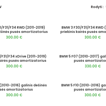
W
Rodyti
/F31/F34 RWD (2011-2019)
BMW 3 F30/F31/F34 RWD (
ešinės pusės amortizatorius
priekinis kairės pusės amo
300.00
€
300.00
€
F31/F34 xDrive (2011-2019)
BMW 5 F07 (2010-2017) gal
kairės pusės amortizatorius
pusės amortizator
300.00
€
330.00
€
(2010-2016) galinis dešinės
BMW 5 F10 (2010-2016) gal
sės amortizatorius
pusės amortizator
300.00
€
300.00
€