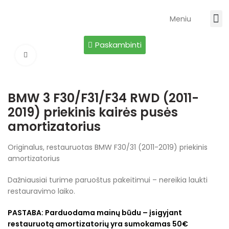
Meniu
Paskambinti
Spustelėkite, jei norite padidinti
BMW 3 F30/F31/F34 RWD (2011-
2019) priekinis kairės pusės
amortizatorius
Originalus, restauruotas BMW F30/31 (2011-2019) priekinis
amortizatorius
Dažniausiai turime paruoštus pakeitimui – nereikia laukti
restauravimo laiko.
PASTABA:
Parduodama mainų būdu – įsigyjant
restauruotą amortizatorių yra sumokamas 50€