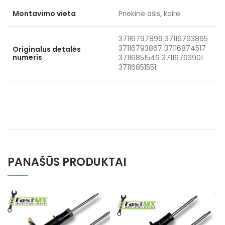
Montavimo vieta
Priekinė ašis, kairė
37116797899 37116793865
37116793867 37116874517
Originalus detalės
numeris
37116851549 37116793901
37116851551
PANAŠŪS PRODUKTAI