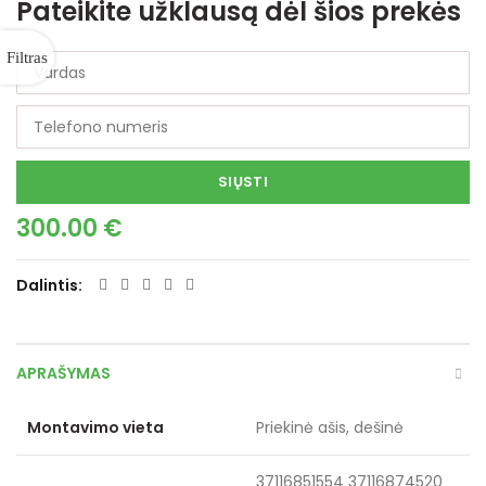
Pateikite užklausą dėl šios prekės
SIŲSTI
300.00
€
Dalintis
APRAŠYMAS
Montavimo vieta
Priekinė ašis, dešinė
37116851554 37116874520