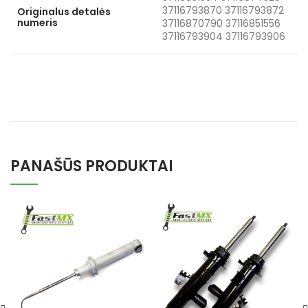
37116793870 37116793872
Originalus detalės
numeris
37116870790 37116851556
37116793904 37116793906
PANAŠŪS PRODUKTAI