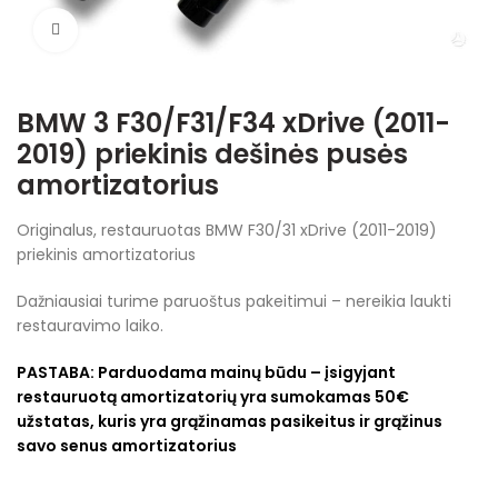
Spustelėkite, jei norite padidinti
BMW 3 F30/F31/F34 xDrive (2011-
2019) priekinis dešinės pusės
amortizatorius
Originalus, restauruotas BMW F30/31 xDrive (2011-2019)
priekinis amortizatorius
Dažniausiai turime paruoštus pakeitimui – nereikia laukti
restauravimo laiko.
PASTABA:
Parduodama mainų būdu – įsigyjant
restauruotą amortizatorių yra sumokamas 50€
užstatas, kuris yra grąžinamas pasikeitus ir grąžinus
savo senus amortizatorius