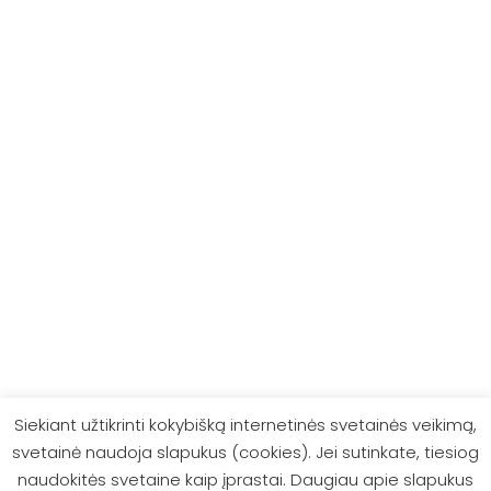
Alfa Romeo
Audi
Bentley
BMW
Citroen
Lexus
PARDUOTUVĖ
Kontaktai
Apie mus
Auto amortizatoriai
Siekiant užtikrinti kokybišką internetinės svetainės veikimą,
Moto amortizatoriai
svetainė naudoja slapukus (cookies). Jei sutinkate, tiesiog
naudokitės svetaine kaip įprastai. Daugiau apie slapukus