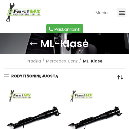
Meniu
Auto A
Sportini
Paskambinti
ML-Klasė
Pradžia
Mercedes-Benz
ML-Klasė
RODYTI ŠONINĘ JUOSTĄ