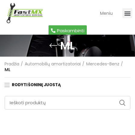
Meniu
Paskambinti
ML
Pradžia
Automobilių amortizatoriai
Mercedes-Benz
ML
RODYTI ŠONINĘ JUOSTĄ