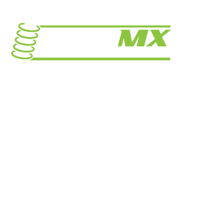
Prašiškių g. 53, 9 korpusas Vanaginė
Telefonas: +370 671 17352
El. paštas:info@fastmx.lt
GREITOS NUORODOS
Prekių pristatymas
Prekių grąžinimas
Privatumo politika