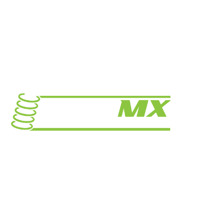
Prašiškių g. 53, 9 korpusas Vanaginė
Telefonas: +370 671 17352
El. paštas:info@fastmx.lt