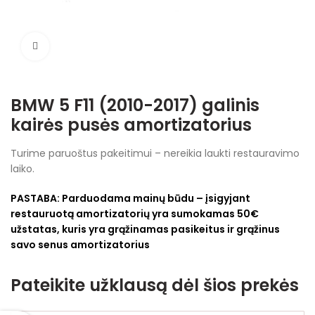
Spustelėkite, jei norite padidinti
BMW 5 F11 (2010-2017) galinis
kairės pusės amortizatorius
Turime paruoštus pakeitimui – nereikia laukti restauravimo
laiko.
PASTABA:
Parduodama mainų būdu – įsigyjant
restauruotą amortizatorių yra sumokamas 50€
užstatas, kuris yra grąžinamas pasikeitus ir grąžinus
savo senus amortizatorius
Pateikite užklausą dėl šios prekės