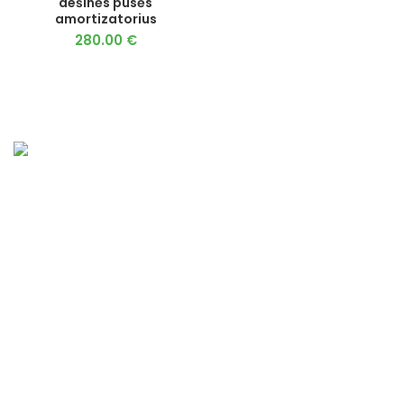
dešinės pusės
amortizatorius
280.00
€
Prašiškių g. 53, 9 korpusas Vanaginė
Telefonas: +370 671 17352
El. paštas:info@fastmx.lt
GREITOS NUORODOS
Prekių pristatymas
Prekių grąžinimas
Privatumo politika