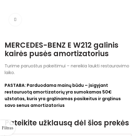
Spustelėkite, jei norite padidinti
MERCEDES-BENZ E W212 galinis
kairės pusės amortizatorius
Turime paruoštus pakeitimui – nereikia laukti restauravimo
laiko.
PASTABA:
Parduodama mainų būdu – įsigyjant
restauruotą amortizatorių yra sumokamas 50€
užstatas, kuris yra grąžinamas pasikeitus ir grąžinus
savo senus amortizatorius
Pateikite užklausą dėl šios prekės