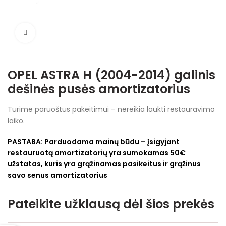
Spustelėkite, jei norite padidinti
OPEL ASTRA H (2004-2014) galinis
dešinės pusės amortizatorius
Turime paruoštus pakeitimui – nereikia laukti restauravimo
laiko.
PASTABA:
Parduodama mainų būdu – įsigyjant
restauruotą amortizatorių yra sumokamas 50€
užstatas, kuris yra grąžinamas pasikeitus ir grąžinus
savo senus amortizatorius
Pateikite užklausą dėl šios prekės