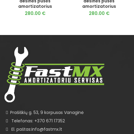
dešinės pusės
dešinės pusės
amortizatorius
amortizatorius
280.00
€
280.00
€
Prašiškių g. 53, 9 korpusas Vanaginė
Telefonas: +370 671 17352
El. paštas:info@fastmx.lt