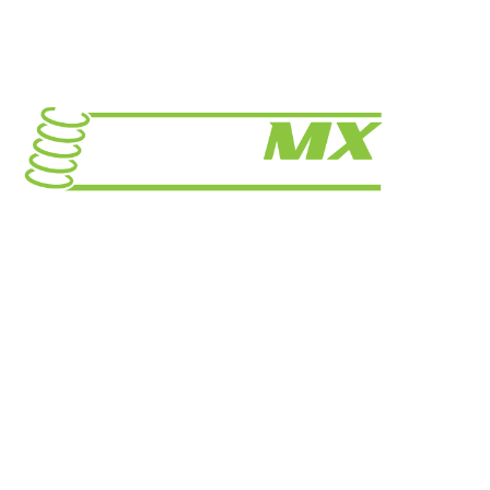
Prašiškių g. 53, 9 korpusas Vanaginė
Telefonas: +370 671 17352
El. paštas:info@fastmx.lt
GREITOS NUORODOS
Prekių pristatymas