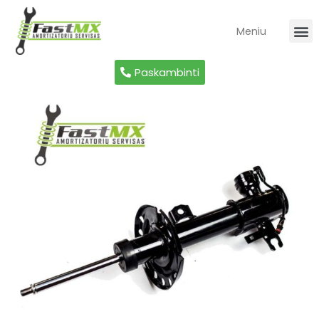
Meniu
Paskambinti