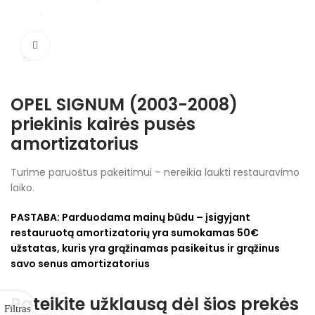
Spustelėkite, jei norite padidinti
OPEL SIGNUM (2003-2008)
priekinis kairės pusės
amortizatorius
Turime paruoštus pakeitimui – nereikia laukti restauravimo
laiko.
PASTABA:
Parduodama mainų būdu – įsigyjant
restauruotą amortizatorių yra sumokamas 50€
užstatas, kuris yra grąžinamas pasikeitus ir grąžinus
savo senus amortizatorius
Pateikite užklausą dėl šios prekės