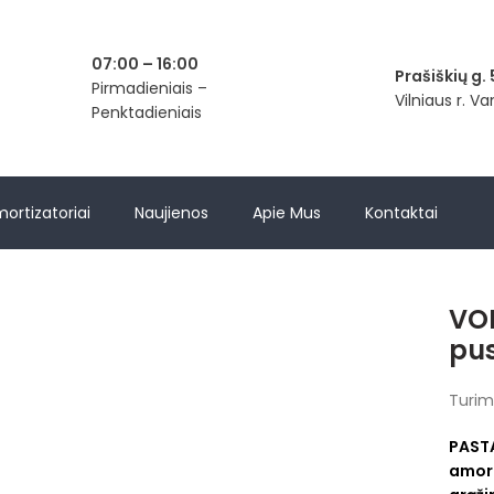
07:00 – 16:00
Prašiškių g. 
Pirmadieniais –
Vilniaus r. V
Penktadieniais
mortizatoriai
Naujienos
Apie Mus
Kontaktai
telėkite, jei norite padidinti
VOL
pus
Turim
PAST
amort