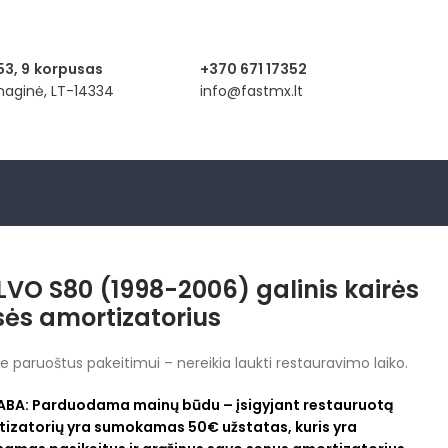
53, 9
korpusas
+370 671 17352
anaginė, LT-14334
info@fastmx.lt
VO S80 (1998-2006) galinis kairės
ės amortizatorius
e paruoštus pakeitimui – nereikia laukti restauravimo laiko.
ABA:
Parduodama mainų būdu – įsigyjant restauruotą
izatorių yra sumokamas 50€ užstatas, kuris yra