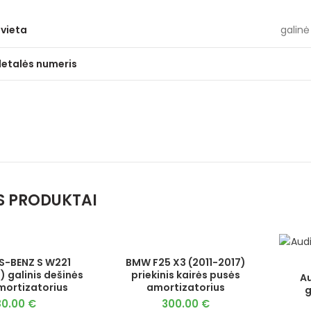
vieta
galinė 
detalės numeris
S PRODUKTAI
S-BENZ S W221
BMW F25 X3 (2011-2017)
 galinis dešinės
priekinis kairės pusės
Au
mortizatorius
amortizatorius
g
80.00
€
300.00
€