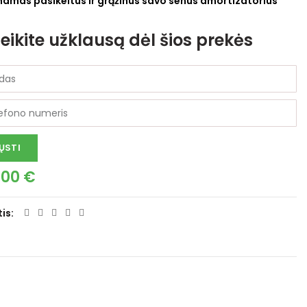
namas pasikeitus ir grąžinus savo senus amortizatorius
eikite užklausą dėl šios prekės
ŲSTI
.00
€
tis