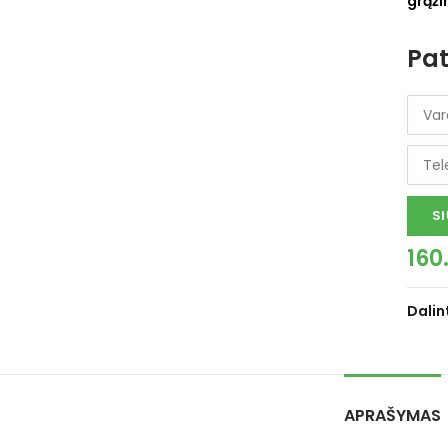
grąži
Pat
SI
160
Dalin
APRAŠYMAS