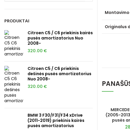
Montavimo 
PRODUKTAI
Originalus 
Citroen C5 / C6 priekinis kairės
pusės amortizatorius Nuo
2008-
320.00
€
Citroen C5 / C6 priekinis
dešinės pusės amortizatorius
Nuo 2008-
PANAŠŪ
320.00
€
MERCEDE
(2005-2013)
BMW 3 F30/F31/F34 xDrive
pusės a
(2011-2019) priekinis kairės
pusės amortizatorius
2