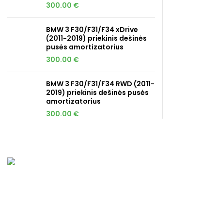
300.00
€
BMW 3 F30/F31/F34 xDrive
(2011-2019) priekinis dešinės
pusės amortizatorius
300.00
€
BMW 3 F30/F31/F34 RWD (2011-
2019) priekinis dešinės pusės
amortizatorius
300.00
€
GREITOS NU
Prašiškių g. 53, 9 korpusas Vanaginė
Prekių prista
Telefonas: +370 671 17352
Prekių grąžin
El. paštas:info@fastmx.lt
Privatumo pol