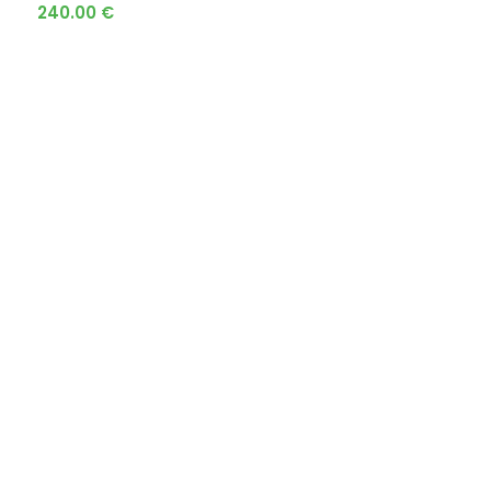
240.00
€
PARDUOTUVĖ
Kontaktai
Apie mus
Auto amortizatoriai