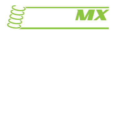
Prašiškių g. 53, 9 korpusas Vanaginė
Telefonas: +370 671 17352
El. paštas:info@fastmx.lt
GREITOS NUORODOS
Prekių pristatymas
Prekių grąžinimas
Privatumo politika
Bendrosios nuostatos