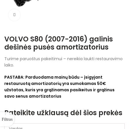
Spustelėkite, jei norite padidinti
VOLVO S80 (2007-2016) galinis
dešinės pusės amortizatorius
Turime paruoštus pakeitimui – nereikia laukti restauravimo
laiko.
PASTABA:
Parduodama mainų būdu – įsigyjant
restauruotą amortizatorių yra sumokamas 50€
užstatas, kuris yra grąžinamas pasikeitus ir grąžinus
savo senus amortizatorius
Pateikite užklausą dėl šios prekės